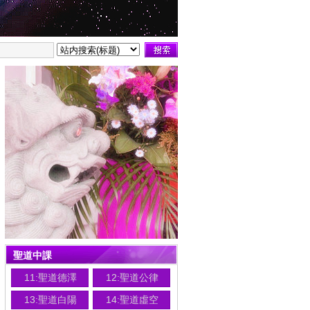
聖道中課
11:聖道德澤
12:聖道公律
13:聖道白陽
14:聖道虛空