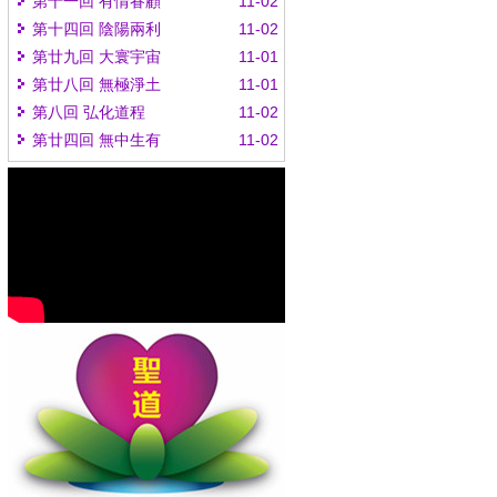
第十一回 有情眷顧
11-02
第十四回 陰陽兩利
11-02
第廿九回 大寰宇宙
11-01
第廿八回 無極淨土
11-01
第八回 弘化道程
11-02
第廿四回 無中生有
11-02