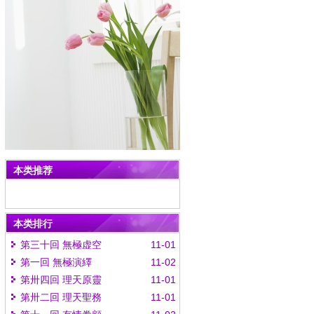
本类推荐
本类排行
第三十回 無極虚空
11-01
第一回 無極演繹
11-02
第卅四回 理天原靈
11-01
第卅二回 理天聖務
11-01