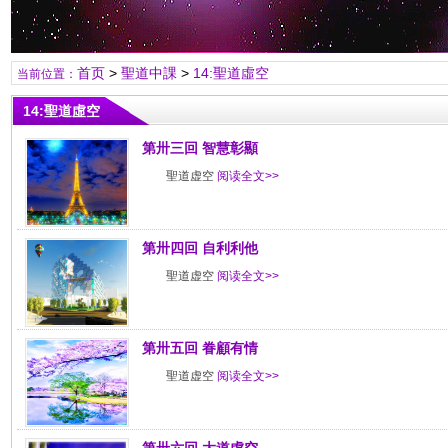
首页
>
聖道中課
>
14:聖道虛空
当前位置：
14:聖道虛空
第卅三回 智慧彰顯
聖道虚空
阅读全文>>
第卅四回 自利利他
聖道虚空
阅读全文>>
第卅五回 眷顧有情
聖道虚空
阅读全文>>