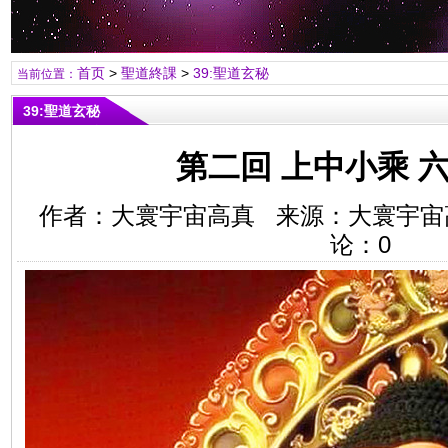
首页
>
聖道終課
>
39:聖道玄秘
当前位置：
39:聖道玄秘
第二回 上中小乘 
作者：大寰宇宙高真 来源：大寰宇宙
论：
0