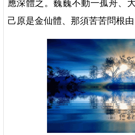
應深體之。巍巍不動一孤舟、
己原是金仙體、那須苦苦問根由