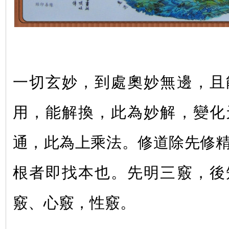
一切玄妙，到處奧妙無邊，且
用，能解換，此為妙解，變化
通，此為上乘法。修道除先修
根者即找本也。先明三竅，後
竅、心竅，性竅。