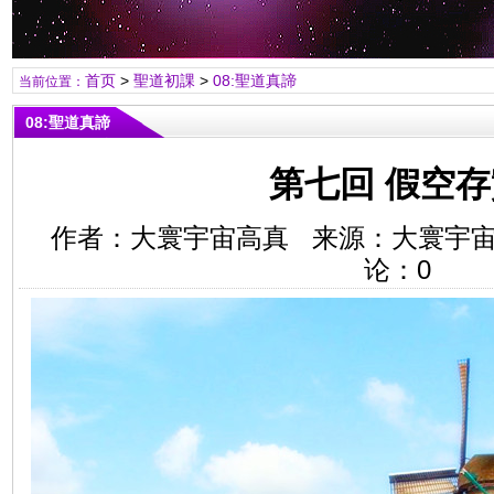
首页
>
聖道初課
>
08:聖道真諦
当前位置：
08:聖道真諦
第七回 假空存
作者：大寰宇宙高真 来源：大寰宇
论：
0